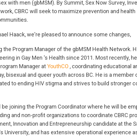
x with men (gbMSM). By Summit, Sex Now Survey, Inves
ork, CBRC will seek to maximize prevention and health
communities.
hael Haack, we're pleased to announce some changes,
ng the Program Manager of the gbMSM Health Network. 
eering in Gay Men 's Health since 2011. Most recently, h
rogram Manager at
YouthCO
, coordinating educational a
ay, bisexual and queer youth across BC. He is a member o
cated to ending HIV stigma and strives to build stronger 
l be joining the Program Coordinator where he will be em
ding and non-profit organizations to coordinate CBRC pro
nt, Innovation and Entrepreneurship candidate at the S
 University, and has extensive operational experience as