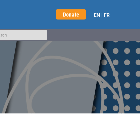
Donate
EN
|
FR