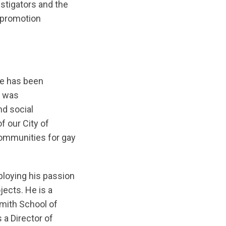
tigators and the
 promotion
He has been
e was
nd social
f our City of
communities for gay
ploying his passion
jects. He is a
mith School of
 a Director of