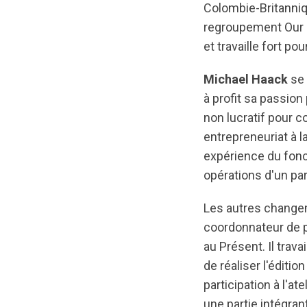
Colombie-Britanniq
regroupement Our Ci
et travaille fort 
Michael Haack
se 
à profit sa passio
non lucratif pour c
entrepreneuriat à 
expérience du fonc
opérations d'un part
Les autres changem
coordonnateur de p
au Présent. Il trav
de réaliser l'éditi
participation à l'at
une partie intégran