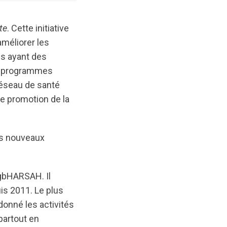
te
. Cette initiative
méliorer les
es ayant des
os programmes
Réseau de santé
e promotion de la
des nouveaux
 gbHARSAH. Il
is 2011. Le plus
onné les activités
partout en