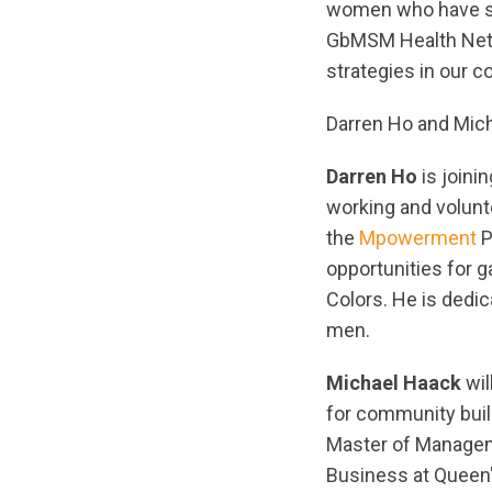
women who have se
GbMSM Health Netw
strategies in our 
Darren Ho and Mic
Darren Ho
is joini
working and volunt
the
Mpowerment
P
opportunities for g
Colors. He is dedi
men.
Michael Haack
wil
for community buil
Master of Manageme
Business at Queen's