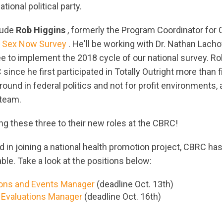
tional political party.
lude
Rob Higgins
, formerly the Program Coordinator for 
e
Sex Now Survey
. He'll be working with Dr. Nathan Lac
 to implement the 2018 cycle of our national survey. R
since he first participated in Totally Outright more than 
round in federal politics and not for profit environments
 team.
ng these three to their new roles at the CBRC!
ed in joining a national health promotion project, CBRC ha
able. Take a look at the positions below:
ns and Events Manager
(deadline Oct. 13th)
 Evaluations Manager
(deadline Oct. 16th)