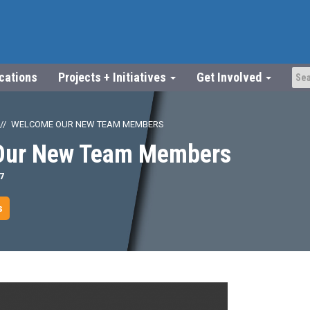
ications
Projects + Initiatives
Get Involved
WELCOME OUR NEW TEAM MEMBERS
Our New Team Members
7
s