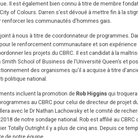
ue. Il est également bien connu à titre de membre fonda
ty of Colours. Darren s'est dévoué à mettre fin à la sti
pour renforcer les communautés d'hommes gais.
joint à nous à titre de coordonnateur de programmes. Dans
n pour le renforcement communautaire et son expérience 
oordonner les projets du CBRC. Il est candidat à la maîtris
la Smith School of Business de l'Université Queen’s et p
tionnement des organismes qu'il a acquise à titre d'anci
i politique national.
ents incluent la promotion de
Rob Higgins
qui troquera
rogrammes au CBRC pour celui de directeur de projet d
aillera avec le Dr Nathan Lachowsky et le comité de rech
on 2018 de notre sondage national. Rob est affilié au CBRC
elier Totally Outright il y a plus de cinq ans. Depuis ce tem
te de notre équipe.