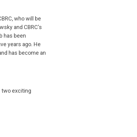
CBRC, who will be
howsky and CBRC's
ob has been
five years ago. He
, and has become an
s two exciting