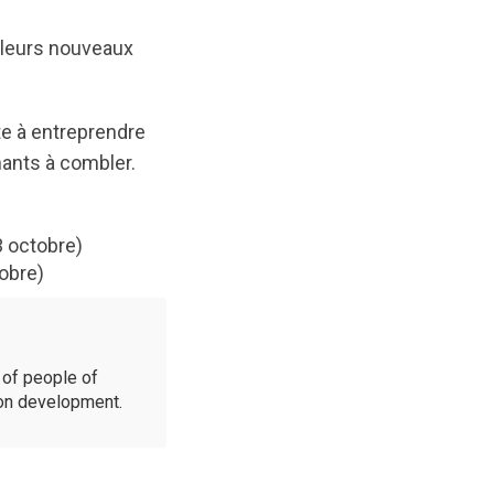
 leurs nouveaux
te à entreprendre
nants à combler.
13 octobre)
tobre)
of people of
ion development.