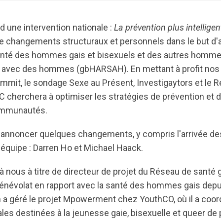
 une intervention nationale :
La
prévention plus intelligen
de changements structuraux et personnels dans le but d'a
santé des hommes gais et bisexuels et des autres homm
es avec des hommes (gbHARSAH). En mettant à profit n
it, le sondage Sexe au Présent, Investigaytors et le 
cherchera à optimiser les stratégies de prévention et d
ommunautés.
ir d'annoncer quelques changements, y compris l'arrivée 
quipe : Darren Ho et Michael Haack.
 à nous à titre de directeur de projet du Réseau de santé
u bénévolat en rapport avec la santé des hommes gais depu
a géré le projet Mpowerment chez YouthCO, où il a coord
les destinées à la jeunesse gaie, bisexuelle et queer de 