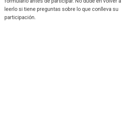
formulario antes de participar. No dude en volver a
leerlo si tiene preguntas sobre lo que conlleva su
participación.
url="https://assets.nationbuilder.com/cbrc/pages/
accepted.pdf?
1744257540