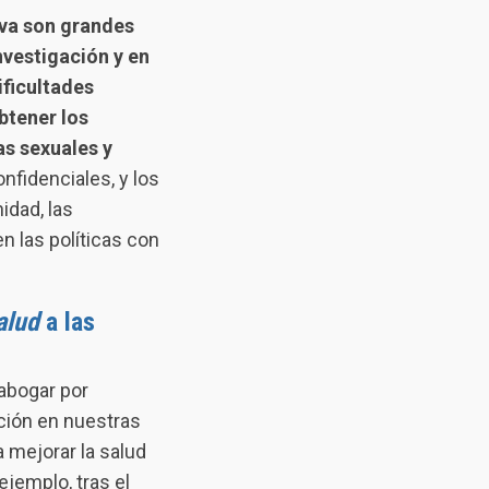
iva son grandes
nvestigación y en
ificultades
btener los
as sexuales y
fidenciales, y los
idad, las
en las políticas con
salud
a las
abogar por
ación en nuestras
 mejorar la salud
jemplo, tras el