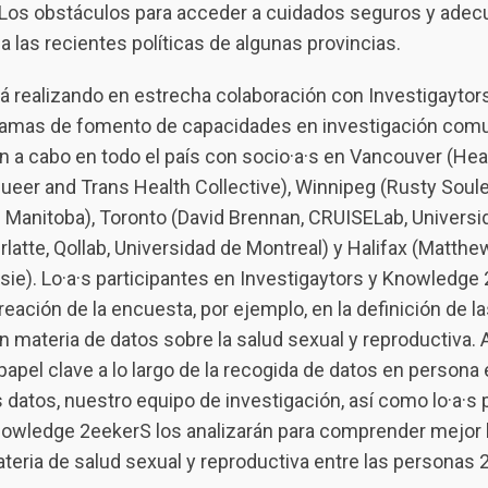
 Los obstáculos para acceder a cuidados seguros y ade
 las recientes políticas de algunas provincias.
á realizando en estrecha colaboración con Investigayto
ramas de fomento de capacidades en investigación comun
 a cabo en todo el país con socio·a·s en Vancouver (Healt
eer and Trans Health Collective), Winnipeg (Rusty Soule
e Manitoba), Toronto (David Brennan, CRUISELab, Universi
erlatte, Qollab, Universidad de Montreal) y Halifax (Matt
sie). Lo·a·s participantes en Investigaytors y Knowledge
reación de la encuesta, por ejemplo, en la definición de l
 materia de datos sobre la salud sexual y reproductiva.
pel clave a lo largo de la recogida de datos en persona 
 datos, nuestro equipo de investigación, así como lo·a·s 
nowledge 2eekerS los analizarán para comprender mejor l
eria de salud sexual y reproductiva entre las personas