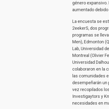
género expansivo.
aumentado debido a
La encuesta se est
2eekerS, dos prog
programas se llevan
Men), Edmonton (Qu
Lab, Universidad d
Montreal (Olivier F
Universidad Dalhou
colaboraron en la c
las comunidades en
desempeñarán un pa
vez recopilados los
Investigaytors y K
necesidades en mat