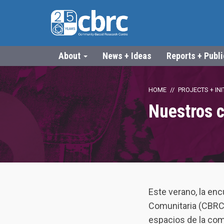
About
News + Ideas
Reports + Publ
HOME
PROJECTS + INI
Nuestros c
Este verano, la en
Comunitaria (CBRC) 
espacios de la comu