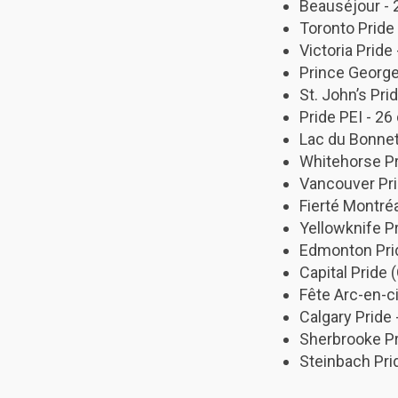
Beauséjour - 
Toronto Pride 
Victoria Pride 
Prince George 
St. John’s Prid
Pride PEI - 26 
Lac du Bonnet 
Whitehorse Pri
Vancouver Pri
Fierté Montréa
Yellowknife Pr
Edmonton Prid
Capital Pride 
Fête Arc-en-c
Calgary Pride 
Sherbrooke Pr
Steinbach Pri