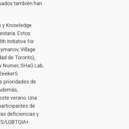
cuados también han
rs y Knowledge
itaria. Estos
h Initiative for
ymanov, Village
dad de Toronto),
hew Numer, SHaG Lab,
 2eekerS
as prioridades de
 Además,
este verano. Una
participantes de
as deficiencias y
 2S/LGBTQIA+.