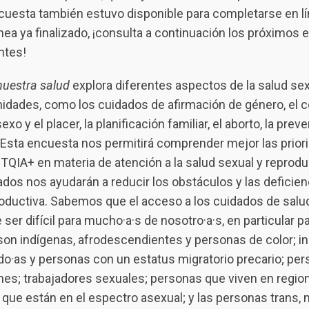
ncuesta también estuvo disponible para completarse en lí
nea ya finalizado, ¡consulta a continuación los próximos 
ntes!
nuestra salud
explora diferentes aspectos de la salud sex
dades, como los cuidados de afirmación de género, el 
exo y el placer, la planificación familiar, el aborto, la pre
. Esta encuesta nos permitirá comprender mejor las prior
IA+ en materia de atención a la salud sexual y reprodu
ados nos ayudarán a reducir los obstáculos y las deficien
roductiva. Sabemos que el acceso a los cuidados de salu
ser difícil para mucho·a·s de nosotro·a·s, en particular p
n indígenas, afrodescendientes y personas de color; in
iado·as y personas con un estatus migratorio precario; pe
nes; trabajadores sexuales; personas que viven en region
ue están en el espectro asexual; y las personas trans, n