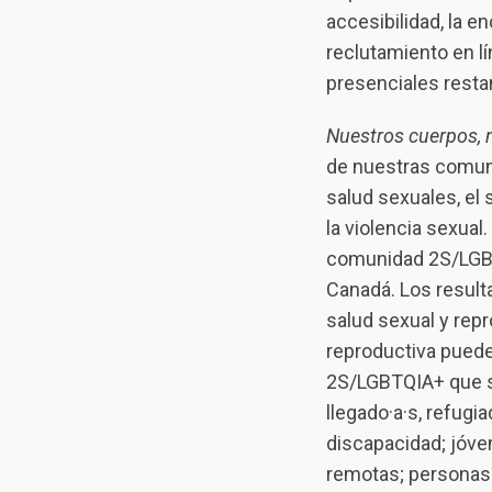
accesibilidad, la e
reclutamiento en lí
presenciales resta
Nuestros cuerpos, 
de nuestras comuni
salud sexuales, el s
la violencia sexual
comunidad 2S/LGBTQ
Canadá. Los result
salud sexual y rep
reproductiva puede 
2S/LGBTQIA+ que so
llegado·a·s, refug
discapacidad; jóve
remotas; personas q