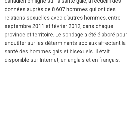
canadien en ligne sur la santé gaie, a recueilli des
données auprès de 8 607 hommes qui ont des
relations sexuelles avec d’autres hommes, entre
septembre 2011 et février 2012, dans chaque
province et territoire. Le sondage a été élaboré pour
enquêter sur les déterminants sociaux affectant la
santé des hommes gais et bisexuels. Il était
disponible sur Internet, en anglais et en français.
url="https://d3n8a8pro7vhmx.cloudfront.net/cbrc/p
2.pdf?
1540057170