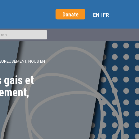
Donate
EN
|
FR
 HEUREUSEMENT, NOUS EN
 gais et
sement,