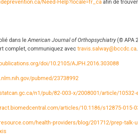
cideprevention.ca/Need-Help?locale=fr_ca
afin de trouve
blié dans le
American Journal of Orthopsychiatry
(© APA 2
ort complet, communiquez avec
travis.salway@bccdc.ca
.
apublications.org/doi/10.2105/AJPH.2016.303088
i.nlm.nih.gov/pubmed/23738992
statcan.gc.ca/n1/pub/82-003-x/2008001/article/10532-
ract.biomedcentral.com/articles/10.1186/s12875-015-0
resource.com/health-providers/blog/201712/prep-talk-u
xis