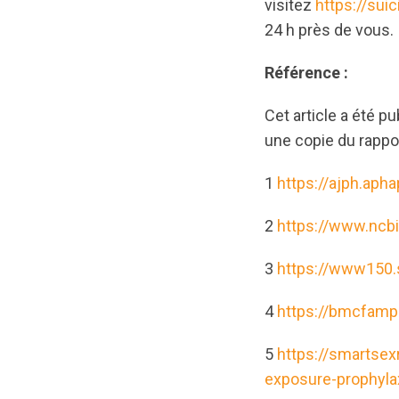
visitez
https://sui
24 h près de vous.
Référence :
Cet article a été pu
une copie du rapp
1
https://ajph.aph
2
https://www.ncb
3
https://www150.
4
https://bmcfamp
5
https://smartsex
exposure-prophyla