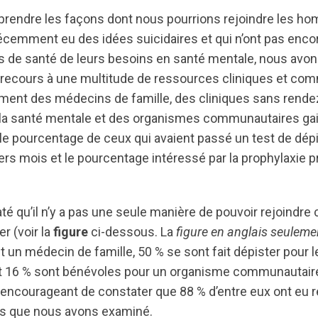
rendre les façons dont nous pourrions rejoindre les ho
récemment eu des idées suicidaires et qui n’ont pas encor
ns de santé de leurs besoins en santé mentale, nous avons
u recours à une multitude de ressources cliniques et co
ment des médecins de famille, des cliniques sans rende
 la santé mentale et des organismes communautaires ga
le pourcentage de ceux qui avaient passé un test de dép
rs mois et le pourcentage intéressé par la prophylaxie p
é qu’il n’y a pas une seule manière de pouvoir rejoindr
r (voir la
figure
ci-dessous. La
figure en anglais seuleme
t un médecin de famille, 50 % se sont fait dépister pour 
et 16 % sont bénévoles pour un organisme communautaire
encourageant de constater que 88 % d’entre eux ont eu 
s que nous avons examiné.