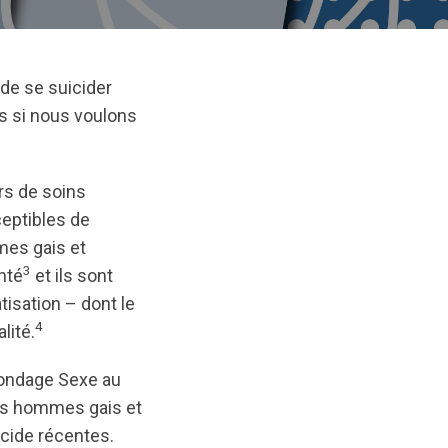
de se suicider
is si nous voulons
rs de soins
ceptibles de
es gais et
3
nté
et ils sont
isation – dont le
4
lité.
sondage Sexe au
les hommes gais et
icide récentes.