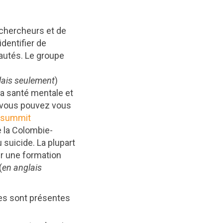
 chercheurs et de
identifier de
autés. Le groupe
lais seulement
)
a santé mentale et
, vous pouvez vous
t/summit
e la Colombie-
suicide. La plupart
er une formation
(
en anglais
es sont présentes