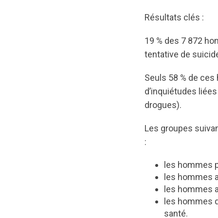
Résultats clés :
19 % des 7 872 hom
tentative de suicid
Seuls 58 % de ces 
d’inquiétudes liées
drogues).
Les groupes suivant
:
les hommes p
les hommes av
les hommes av
les hommes qu
santé.