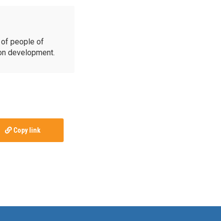
of people of
ion development.
Copy link