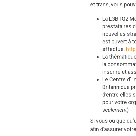
et trans, vous pou
La LGBTQ2 Men
prestataires d
nouvelles str
est ouvert à t
effectue.
http
La thématique
la consommati
inscrire et as
Le Centre d' i
Britannique p
d’entre elles
pour votre or
seulement
)
Si vous ou quelqu
afin d’assurer vot