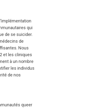
l’implémentation
ommunautaires qui
e de se suicider.
s médecins de
ffisantes. Nous
et les cliniques
nement à un nombre
ifier les individus
urité de nos
communautés queer