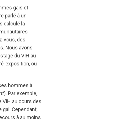
mmes gais et
e parlé à un
 calculé la
mmunautaires
z-vous, des
is. Nous avons
istage du VIH au
ré-exposition, ou
e ces hommes à
nt
). Par exemple,
le VIH au cours des
 gai. Cependant,
recours à au moins