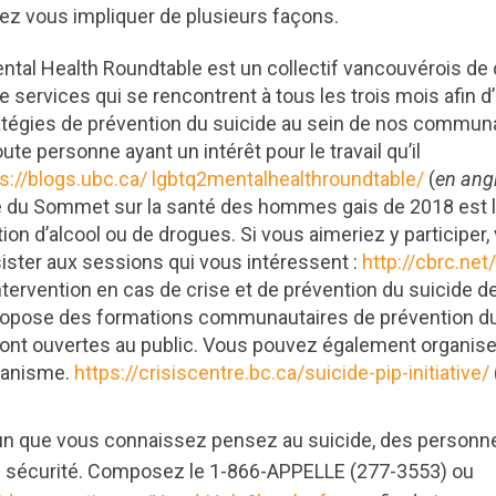
vez vous impliquer de plusieurs façons.
tal Health Roundtable est un collectif vancouvérois de
e services qui se rencontrent à tous les trois mois afin d’
atégies de prévention du suicide au sein de nos commun
oute personne ayant un intérêt pour le travail qu’il
s://blogs.ubc.ca/ lgbtq2mentalhealthroundtable/
(
en ang
 du Sommet sur la santé des hommes gais de 2018 est l
on d’alcool ou de drogues. Si vous aimeriez y participer
sister aux sessions qui vous intéressent :
http://cbrc.ne
ntervention en cas de crise et de prévention du suicide d
ropose des formations communautaires de prévention du 
 sont ouvertes au public. Vous pouvez également organis
ganisme.
https://crisiscentre.bc.ca/suicide-pip-initiative/
'un que vous connaissez pensez au suicide, des personn
re sécurité. Composez le 1-866-APPELLE (277-3553) ou