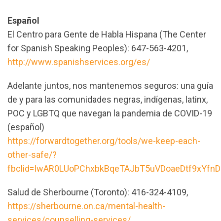
Español
El Centro para Gente de Habla Hispana (The Center
for Spanish Speaking Peoples): 647-563-4201,
http://www.spanishservices.org/es/
Adelante juntos, nos mantenemos seguros: una guía
de y para las comunidades negras, indígenas, latinx,
POC y LGBTQ que navegan la pandemia de COVID-19
(español)
https://forwardtogether.org/tools/we-keep-each-
other-safe/?
fbclid=IwAR0LUoPChxbkBqeTAJbT5uVDoaeDtf9xYfn
Salud de Sherbourne (Toronto): 416-324-4109,
https://sherbourne.on.ca/mental-health-
services/counselling-services/