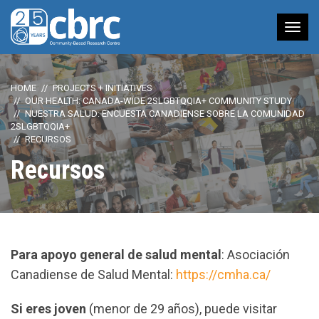
Tog
nav
HOME
PROJECTS + INITIATIVES
OUR HEALTH: CANADA-WIDE 2SLGBTQQIA+ COMMUNITY STUDY
NUESTRA SALUD: ENCUESTA CANADIENSE SOBRE LA COMUNIDAD
2SLGBTQQIA+
RECURSOS
Recursos
Para apoyo general de salud mental
: Asociación
Canadiense de Salud Mental:
https://cmha.ca/
Si eres joven
(menor de 29 años), puede visitar