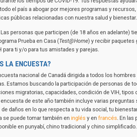
rante los tiempos de COVID-19. Tus respuestas ayudará
todo el país a abogar por mejores programas y recursos, 
icas públicas relacionadas con nuestra salud y bienestar.
 Las personas que participen (de 18 años en adelante) ti
rograma Prueba en Casa (
Test@Home
) y recibir paquetes 
para ti y/o para tus amistades y parejas.
ES LA ENCUESTA?
ncuesta nacional de Canadá dirigida a todos los hombres
as. Estamos buscando la participación de personas de to
ciones migratorias, capacidades, condición de VIH, tipos
 encuesta de este año también incluye varias preguntas
de daños en lo que respecta a tu vida social, tu bienestar
ta se puede tomar también en
inglés
y en
francés
. En la
onible en punyabí, chino tradicional y chino simplificado.