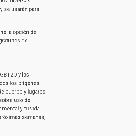
n a diversas
y se usarán para
ene la opción de
gratuitos de
 GBT2Q y las
dos los orígenes
 de cuerpo y lugares
 sobre uso de
 mental y tu vida
s próximas semanas,