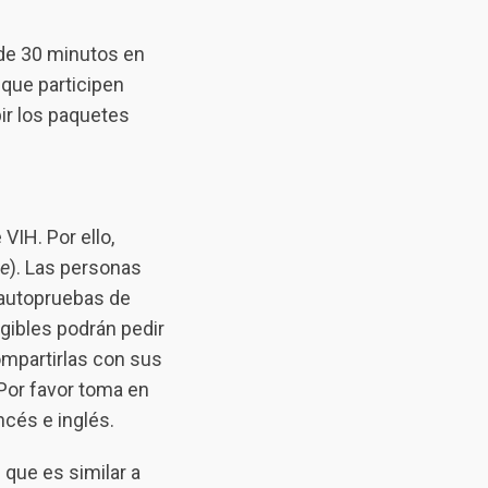
de 30 minutos en
que participen
bir los paquetes
IH. Por ello,
e
). Las personas
 autopruebas de
gibles podrán pedir
ompartirlas con sus
Por favor toma en
ncés e inglés.
que es similar a